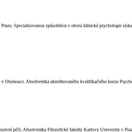
 Praze, Specializovanou způsobilost v oboru klinická psychologie získ
o v Olomouci. Absolventka akreditovaného kvalifikačního kurzu Psycho
nzivní péči. Absolventka Filozofické fakulty Karlovy Univerzity v Praz